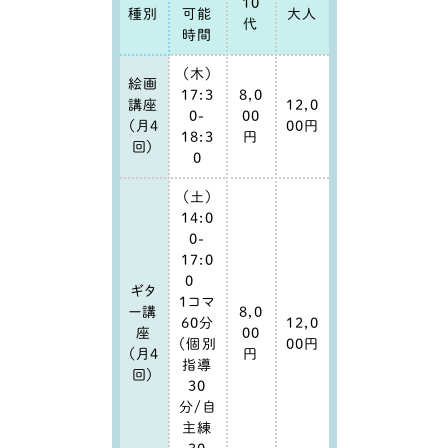
10
種別
可能
大人
代
時間
（木）
絵画
17:3
8,0
講座
12,0
0-
00
（月4
00円
18:3
円
回）
0
（土）
14:0
0-
17:0
0
ギタ
1コマ
ー講
8,0
60分
12,0
座
00
（個別
00円
（月4
円
指導
回）
30
分/自
主練