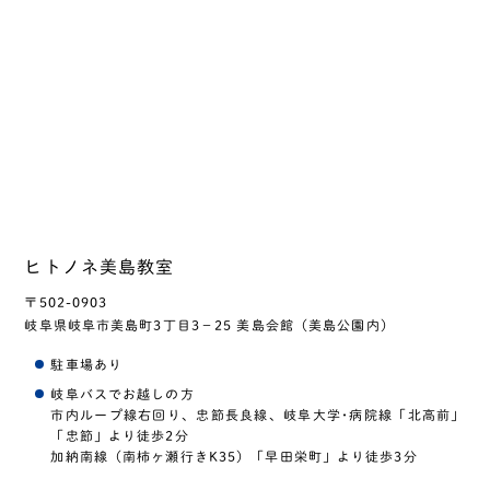
ヒトノネ美島教室
〒502-0903
岐阜県岐阜市美島町3丁目3−25 美島会館（美島公園内）
駐車場あり
岐阜バスでお越しの方
市内ループ線右回り、忠節長良線、岐阜大学･病院線「北高前」
「忠節」より徒歩2分
加納南線（南柿ヶ瀬行きK35）「早田栄町」より徒歩3分