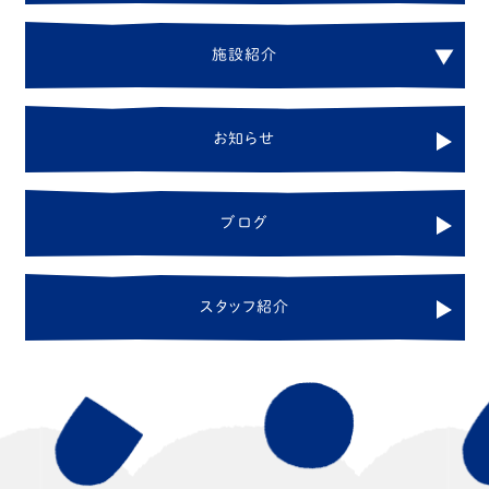
施
設
紹
介
お
知
ら
せ
ブ
ロ
グ
ス
タ
ッ
フ
紹
介