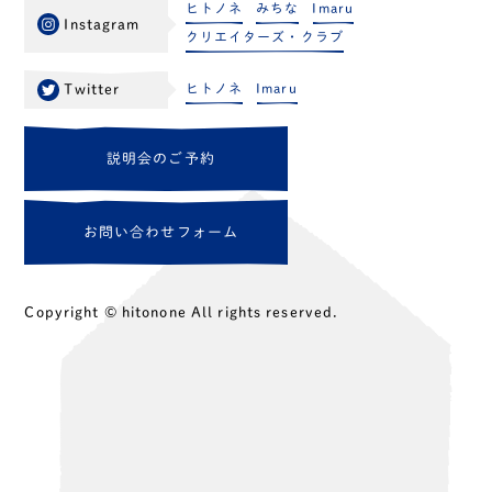
ヒトノネ
みちな
Imaru
Instagram
クリエイターズ・クラブ
ヒトノネ
Imaru
Twitter
説
明
会
の
ご
予
約
お
問
い
合
わ
せ
フ
ォ
ー
ム
Copyright © hitonone All rights reserved.