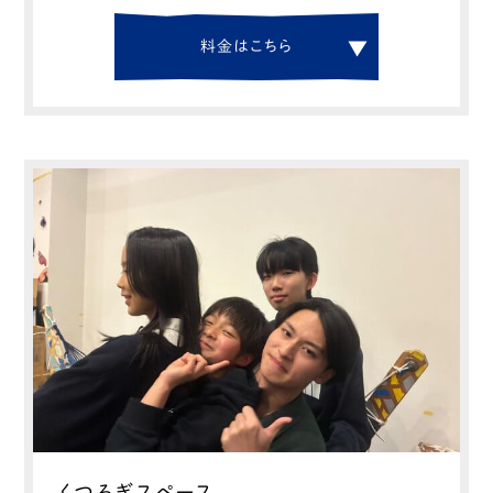
料
金
は
こ
ち
ら
くつろぎスペース