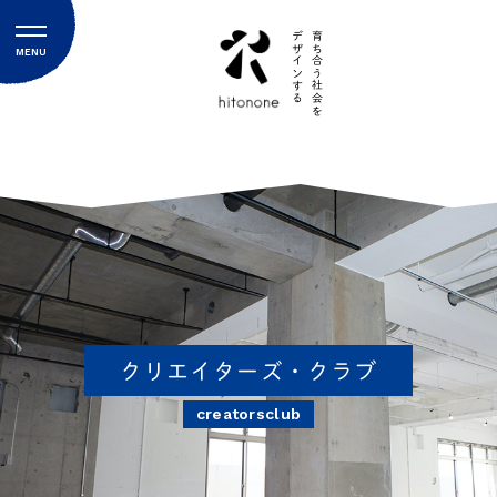
デザインする
育ち合う社会を
MENU
私たちについて
探究型学童保育ヒトノネ
放課後等デイサービスみちな
アクセス
ブログ
お知らせ
クリエイターズ・クラブ
説明会のご予約
creatorsclub
お問い合わせフォーム