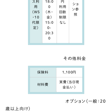
ス利
18:0
円
ショ
用
0
利用
ン参
（WS
(木・
回数
照
・10
金)
制限
代限
15:0
なし
定）
0-
20:3
0
その他料金
保険料
1,100円
実費（当日現
材料費
金払い）
オプション（一般：20
歳以上向け）