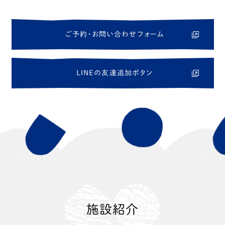
ご
予
約
・
お
問
い
合
わ
せ
フ
ォ
ー
ム
L
I
N
E
の
友
達
追
加
ボ
タ
ン
施設紹介