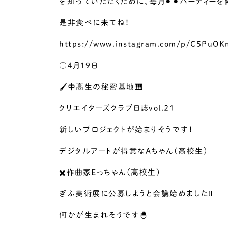
を知っていただくために、毎月⚫︎⚫︎パーティーを開
是非食べに来てね！
https://www.instagram.com/p/C5PuO
○4月19日
🖌️中高生の秘密基地🎹
クリエイターズクラブ日誌vol.21
新しいプロジェクトが始まりそうです！
デジタルアートが得意なAちゃん(高校生)
✖️作曲家Eっちゃん(高校生)
ぎふ美術展に公募しようと会議始めました‼️
何かが生まれそうです🐣