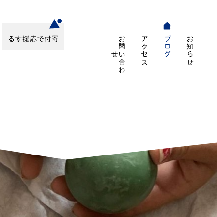
寄付で応援する
お
問
合
わ
アクセス
ブログ
お知らせ
い
せ