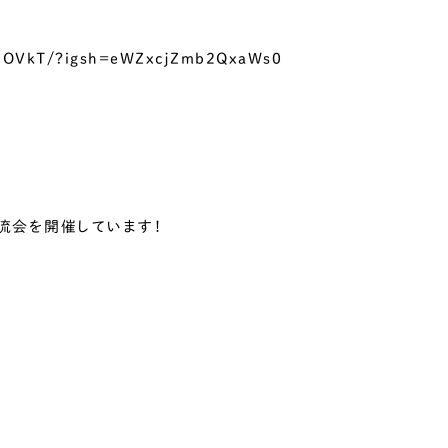
VqOVkT/?igsh=eWZxcjZmb2QxaWs0
流会を開催しています！