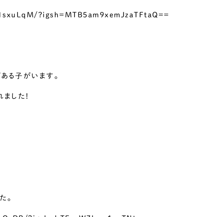
OQ1sxuLqM/?igsh=MTB5am9xemJzaTFtaQ==
がある子がいます。
れました！
た。