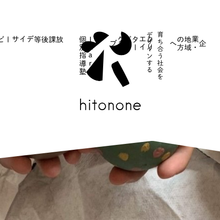
デザインする
育ち合う社会を
塾
I
m
a
r
u
個
別
指
導
ク
リ
エ
イ
タ
ー
ズ
・
ク
ラ
業
地
の
ブ
へ
企
・
域
方