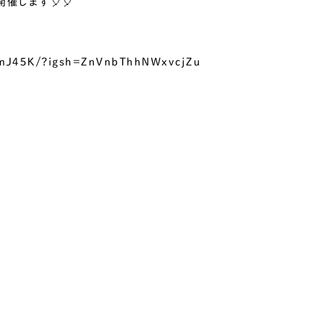
催します🎈🎈
KmJ45K/?igsh=ZnVnbThhNWxvcjZu